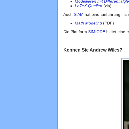
Modellieren mit Differentialg
LaTeX-Quellen
(zip)
Auch
SIAM
hat eine Einführung ins 
Math Modeling
(PDF)
Die Plattform
SIMIODE
bietet eine r
Kennen Sie Andrew Wiles?