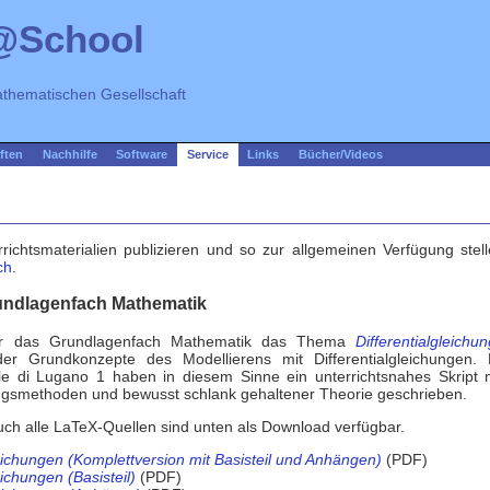
@School
thematischen Gesellschaft
ften
Nachhilfe
Software
Service
Links
Bücher/Videos
rrichtsmaterialien publizieren und so zur allgemeinen Verfügung ste
ch
.
rundlagenfach Mathematik
r das Grundlagenfach Mathematik das Thema
Differentialgleich
g der Grundkonzepte des Modellierens mit Differentialgleichunge
e di Lugano 1 haben in diesem Sinne ein unterrichtsnahes Skript 
ngsmethoden und bewusst schlank gehaltener Theorie geschrieben.
uch alle LaTeX-Quellen sind unten als Download verfügbar.
leichungen (Komplettversion mit Basisteil und Anhängen)
(PDF)
eichungen (Basisteil)
(PDF)