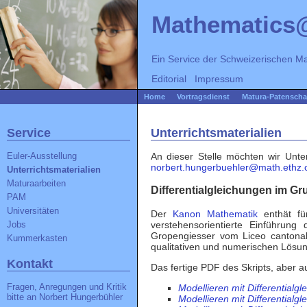
Mathematics
Ein Service der
Schweizerischen Ma
Editorial
Impressum
Home
Vortragsdienst
Matura-Patenscha
Service
Unterrichtsmaterialien
An dieser Stelle möchten wir Unte
Euler-Ausstellung
norbert.hungerbuehler@math.ethz.
Unterrichtsmaterialien
Maturaarbeiten
Differentialgleichungen im G
PAM
Universitäten
Der
Kanon Mathematik
enthät fü
verstehensorientierte Einführun
Jobs
Gropengiesser vom Liceo cantonal
Kummerkasten
qualitativen und numerischen Lösu
Kontakt
Das fertige PDF des Skripts, aber a
Fragen, Anregungen und Kritik
Modellieren mit Differentialg
bitte an
Norbert Hungerbühler
Modellieren mit Differentialgl