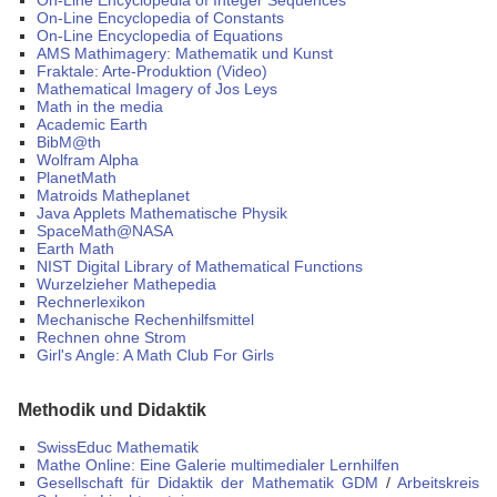
On-Line Encyclopedia of Integer Sequences
On-Line Encyclopedia of Constants
On-Line Encyclopedia of Equations
AMS Mathimagery: Mathematik und Kunst
Fraktale: Arte-Produktion (Video)
Mathematical Imagery of Jos Leys
Math in the media
Academic Earth
BibM@th
Wolfram Alpha
PlanetMath
Matroids Matheplanet
Java Applets Mathematische Physik
SpaceMath@NASA
Earth Math
NIST Digital Library of Mathematical Functions
Wurzelzieher Mathepedia
Rechnerlexikon
Mechanische Rechenhilfsmittel
Rechnen ohne Strom
Girl's Angle: A Math Club For Girls
Methodik und Didaktik
SwissEduc Mathematik
Mathe Online: Eine Galerie multimedialer Lernhilfen
Gesellschaft für Didaktik der Mathematik GDM
/
Arbeitskreis