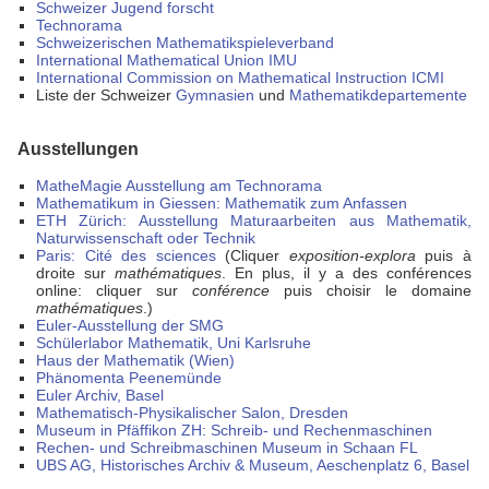
Schweizer Jugend forscht
Technorama
Schweizerischen Mathematikspieleverband
International Mathematical Union IMU
International Commission on Mathematical Instruction ICMI
Liste der Schweizer
Gymnasien
und
Mathematikdepartemente
Ausstellungen
MatheMagie Ausstellung am Technorama
Mathematikum in Giessen: Mathematik zum Anfassen
ETH Zürich: Ausstellung Maturaarbeiten aus Mathematik,
Naturwissenschaft oder Technik
Paris: Cité des sciences
(Cliquer
exposition-explora
puis à
droite sur
mathématiques
. En plus, il y a des conférences
online: cliquer sur
conférence
puis choisir le domaine
mathématiques
.)
Euler-Ausstellung der SMG
Schülerlabor Mathematik, Uni Karlsruhe
Haus der Mathematik (Wien)
Phänomenta Peenemünde
Euler Archiv, Basel
Mathematisch-Physikalischer Salon, Dresden
Museum in Pfäffikon ZH: Schreib- und Rechenmaschinen
Rechen- und Schreibmaschinen Museum in Schaan FL
UBS AG, Historisches Archiv & Museum, Aeschenplatz 6, Basel