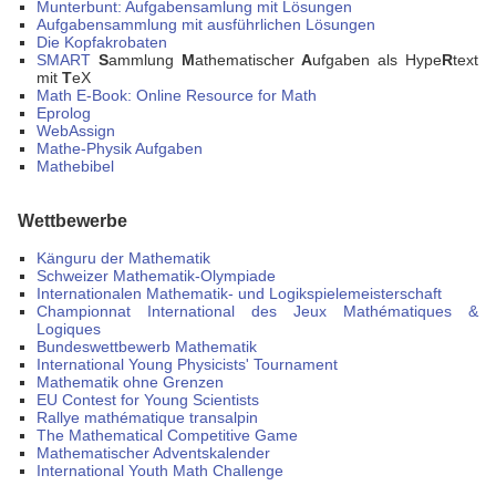
Munterbunt: Aufgabensamlung mit Lösungen
Aufgabensammlung mit ausführlichen Lösungen
Die Kopfakrobaten
SMART
S
ammlung
M
athematischer
A
ufgaben als Hype
R
text
mit
T
eX
Math E-Book: Online Resource for Math
Eprolog
WebAssign
Mathe-Physik Aufgaben
Mathebibel
Wettbewerbe
Känguru der Mathematik
Schweizer Mathematik-Olympiade
Internationalen Mathematik- und Logikspielemeisterschaft
Championnat International des Jeux Mathématiques &
Logiques
Bundeswettbewerb Mathematik
International Young Physicists' Tournament
Mathematik ohne Grenzen
EU Contest for Young Scientists
Rallye mathématique transalpin
The Mathematical Competitive Game
Mathematischer Adventskalender
International Youth Math Challenge