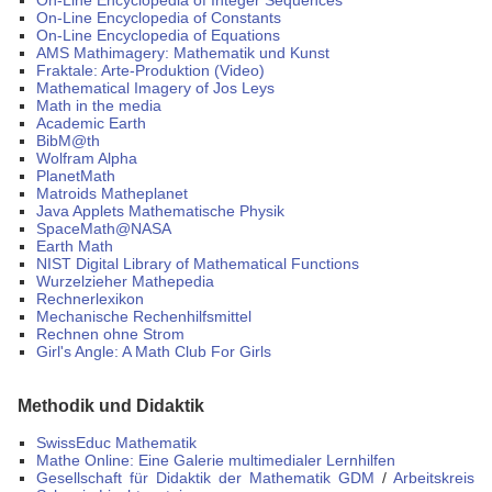
On-Line Encyclopedia of Integer Sequences
On-Line Encyclopedia of Constants
On-Line Encyclopedia of Equations
AMS Mathimagery: Mathematik und Kunst
Fraktale: Arte-Produktion (Video)
Mathematical Imagery of Jos Leys
Math in the media
Academic Earth
BibM@th
Wolfram Alpha
PlanetMath
Matroids Matheplanet
Java Applets Mathematische Physik
SpaceMath@NASA
Earth Math
NIST Digital Library of Mathematical Functions
Wurzelzieher Mathepedia
Rechnerlexikon
Mechanische Rechenhilfsmittel
Rechnen ohne Strom
Girl's Angle: A Math Club For Girls
Methodik und Didaktik
SwissEduc Mathematik
Mathe Online: Eine Galerie multimedialer Lernhilfen
Gesellschaft für Didaktik der Mathematik GDM
/
Arbeitskreis