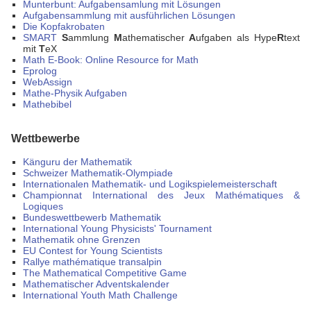
Munterbunt: Aufgabensamlung mit Lösungen
Aufgabensammlung mit ausführlichen Lösungen
Die Kopfakrobaten
SMART
S
ammlung
M
athematischer
A
ufgaben als Hype
R
text
mit
T
eX
Math E-Book: Online Resource for Math
Eprolog
WebAssign
Mathe-Physik Aufgaben
Mathebibel
Wettbewerbe
Känguru der Mathematik
Schweizer Mathematik-Olympiade
Internationalen Mathematik- und Logikspielemeisterschaft
Championnat International des Jeux Mathématiques &
Logiques
Bundeswettbewerb Mathematik
International Young Physicists' Tournament
Mathematik ohne Grenzen
EU Contest for Young Scientists
Rallye mathématique transalpin
The Mathematical Competitive Game
Mathematischer Adventskalender
International Youth Math Challenge